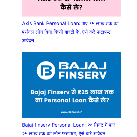
Axis Bank Personal Loan: पाए १५ लाख तक का
पर्सनल लोन बिना किसी गारंटी के, ऐसे करे फटाफट
आवेदन
Bajaj finserv Personal Loan: २० मिनट में पाए
२५ लाख तक का लोन फटाफट, ऐसे करे आवेदन