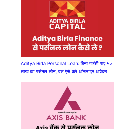
Aditya Birla Personal Loan: बिना गारंटी पाए ५०
लाख का पर्सनल लोन, बस ऐसे करे ऑनलाइन आवेदन