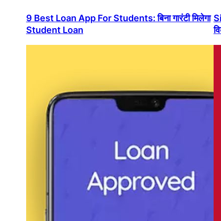
9 Best Loan App For Students: बिना गारंटी मिलेगा
Si
Student Loan
वि