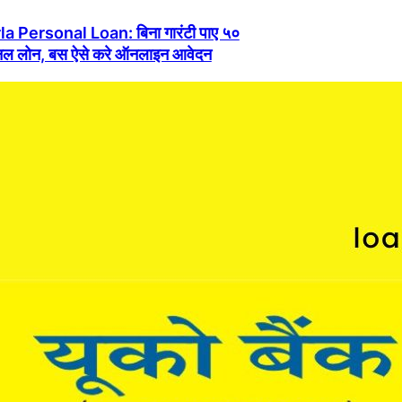
la Personal Loan: बिना गारंटी पाए ५०
सनल लोन, बस ऐसे करे ऑनलाइन आवेदन