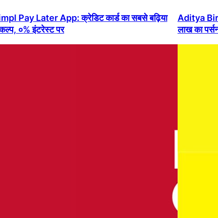
mpl Pay Later App: क्रेडिट कार्ड का सबसे बढ़िया
Aditya Bir
कल्प, ०% इंटरेस्ट पर
लाख का पर्