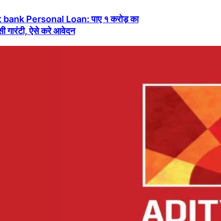
 bank Personal Loan: पाए १ करोड़ का
ी गारंटी, ऐसे करे आवेदन